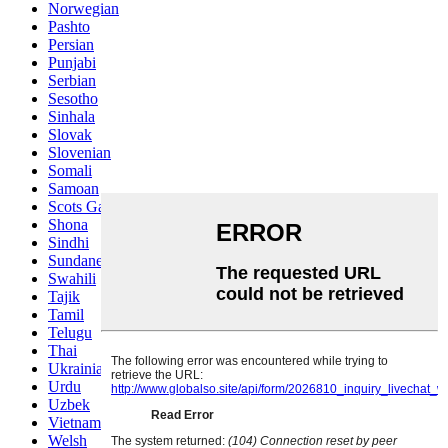
Norwegian
Pashto
Persian
Punjabi
Serbian
Sesotho
Sinhala
Slovak
Slovenian
Somali
Samoan
Scots Gaelic
Shona
Sindhi
Sundanese
Swahili
Tajik
Tamil
Telugu
Thai
Ukrainian
Urdu
Uzbek
Vietnamese
Welsh