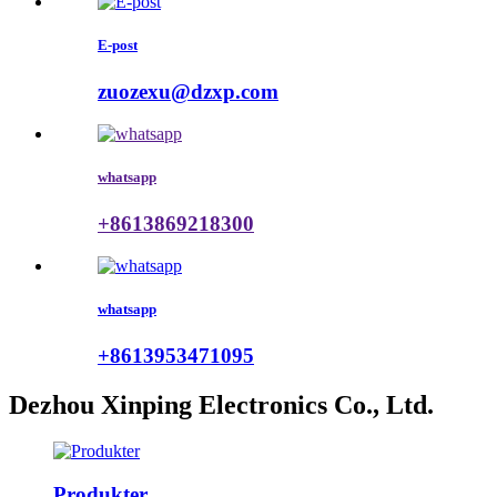
E-post
zuozexu@dzxp.com
whatsapp
+8613869218300
whatsapp
+8613953471095
Dezhou Xinping Electronics Co., Ltd.
Produkter