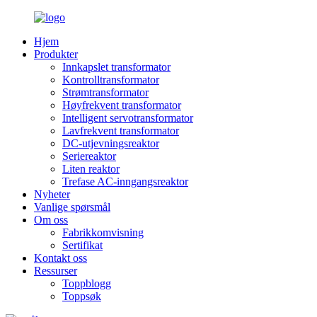
Hjem
Produkter
Innkapslet transformator
Kontrolltransformator
Strømtransformator
Høyfrekvent transformator
Intelligent servotransformator
Lavfrekvent transformator
DC-utjevningsreaktor
Seriereaktor
Liten reaktor
Trefase AC-inngangsreaktor
Nyheter
Vanlige spørsmål
Om oss
Fabrikkomvisning
Sertifikat
Kontakt oss
Ressurser
Toppblogg
Toppsøk